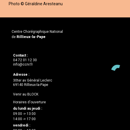
Photo © Géraldine Aresteanu
Centre Chorégraphique National
de
Rillieux-la-Pape
Contact :
04 72 01 12 30
info@ccnr.fr
Adresse :
30ter av Général Leclerc
69140 Rillieux-la-Pape
Venir au BLOCK
Horaires d'ouverture
du lundi au jeudi :
09:00 -> 13:00
14:00 -> 17:00
vendredi :