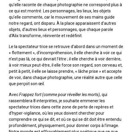
qu’elle raconte de chaque photographie ne correspond plus à
ce qui est montré. Les personnages, les lieux, les objets
qu’elle commente, car le mouvement de ses mains guide
notre regard, ont disparu. À la place apparaissent d’autres
objets, d’autres lieux et personnages, que chaque parole
d’Alix transforme, réinvente et redéfinit.
Le·la spectateur·trice se retrouve d’abord dans un moment de
« flottement », d’incompréhension, il·elle cherche à voir ce qui
n’est pas là, ce qui devrait l’être ; il·elle cherche à voir derrière,
à voir mieux peut-être, il·elle force son regard, son cerveau et,
petit à petit, il·elle se laisse prendre, « lâche prise » et accepte
de voir, dans chaque photographie, une réalité autre que celle
que perçoit son œil.
Avec
Frappez fort (comme pour réveiller les morts)
, qui
rassemblera 8 interprètes, je souhaite emmener les
spectateur·trices dans cette zone de perte de repères et
d’hyper-vigilance, où les yeux doivent chercher pour
comprendre ce qui se dit, et où ce qui se dit doit être entendu
profondément, physiquement, pour donner corps à l’image.
Notre monde est effroyablement plus poétique que ce que