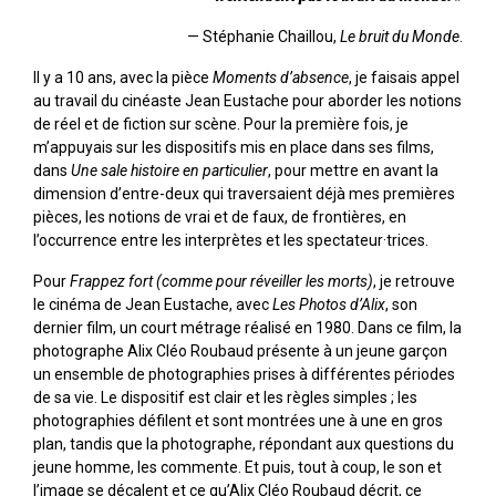
— Stéphanie Chaillou,
Le bruit du Monde
.
Il y a 10 ans, avec la pièce
Moments d’absence
, je faisais appel
au travail du cinéaste Jean Eustache pour aborder les notions
de réel et de fiction sur scène. Pour la première fois, je
m’appuyais sur les dispositifs mis en place dans ses films,
dans
Une sale histoire en particulier
, pour mettre en avant la
dimension d’entre-deux qui traversaient déjà mes premières
pièces, les notions de vrai et de faux, de frontières, en
l’occurrence entre les interprètes et les spectateur·trices.
Pour
Frappez fort
(comme pour réveiller les morts)
, je retrouve
le cinéma de Jean Eustache, avec
Les Photos d’Alix
, son
dernier film, un court métrage réalisé en 1980. Dans ce film, la
photographe Alix Cléo Roubaud présente à un jeune garçon
un ensemble de photographies prises à différentes périodes
de sa vie. Le dispositif est clair et les règles simples ; les
photographies défilent et sont montrées une à une en gros
plan, tandis que la photographe, répondant aux questions du
jeune homme, les commente. Et puis, tout à coup, le son et
l’image se décalent et ce qu’Alix Cléo Roubaud décrit, ce