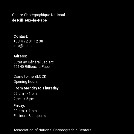
Centre Chorégraphique National
de
Rillieux-la-Pape
Contact:
+33 4 72 01 12 30
info@ccnr.fr
Adress:
30ter av Général Leclerc
69140 Rillieux-la-Pape
Come to the BLOCK
Opening hours
From Monday to Thursday:
09 am -> 1 pm
2 pm -> 5 pm
Friday:
09 am -> 1 pm
Partners & supports
Association of National Choreographic Centers