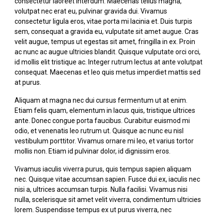
consectetur laoreet interdum. Maecenas tellus magna,
volutpat nec erat eu, pulvinar gravida dui. Vivamus
consectetur ligula eros, vitae porta mi lacinia et. Duis turpis
sem, consequat a gravida eu, vulputate sit amet augue. Cras
velit augue, tempus ut egestas sit amet, fringilla in ex. Proin
ac nunc ac augue ultricies blandit. Quisque vulputate orci orci,
id mollis elit tristique ac. Integer rutrum lectus at ante volutpat
consequat. Maecenas et leo quis metus imperdiet mattis sed
at purus.
Aliquam at magna nec dui cursus fermentum ut at enim.
Etiam felis quam, elementum in lacus quis, tristique ultrices
ante. Donec congue porta faucibus. Curabitur euismod mi
odio, et venenatis leo rutrum ut. Quisque ac nunc eu nisl
vestibulum porttitor. Vivamus ornare mi leo, et varius tortor
mollis non. Etiam id pulvinar dolor, id dignissim eros.
Vivamus iaculis viverra purus, quis tempus sapien aliquam
nec. Quisque vitae accumsan sapien. Fusce dui ex, iaculis nec
nisi a, ultrices accumsan turpis. Nulla facilisi. Vivamus nisi
nulla, scelerisque sit amet velit viverra, condimentum ultricies
lorem. Suspendisse tempus ex ut purus viverra, nec