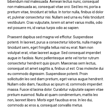
bibendum nisl malesuada. Aenean lectus nunc, consequat
non malesuada ac, consequat vitae orci. Sed leo mi, porta a
pretium vitae, tincidunt at tellus. In tortor nulla, finibus id dolor
et, pulvinar consectetur nisi. Nullam sed urna eu felis tincidunt
vestibulum. Cras vulputate, lorem sit amet varius mollis, odio
est posuere mi, id varius turpis odio ac sapien.
Praesent dapibus sed magna vel efficitur. Suspendisse
potenti. In laoreet, purus a consectetur lobortis, nulla magna
tincidunt sem, eget fringilla tellus nisl eu erat. Nam non
volutpat erat, vitae laoreet augue. Sed consequat imperdiet
augue in facilisis. Nunc pellentesque ante vel tortor rutrum
consectetur hendrerit quis ipsum. Maecenas sem lectus,
consequat sit amet sagittis a, finibus ut est. Cras molestie dui
eu commodo dignissim. Suspendisse potenti. Proin
sollicitudin leo sed diam pretium, eget varius augue hendrerit.
Nullam odio diam, faucibus ac ipsum id, commodo imperdiet
massa. Fusce id lacinia dolor. Curabitur vulputate sapien vitae
pretium euismod. Nulla at quam condimentum, mattis leo
non, laoreet libero. Morbi eget faucibus eros. In leo dui,
commodo ac eros a, consequat convallis metus.