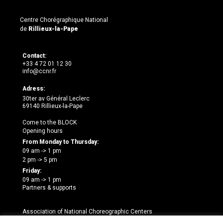
Centre Chorégraphique National
de
Rillieux-la-Pape
Contact:
+33 4 72 01 12 30
info@ccnr.fr
Adress:
30ter av Général Leclerc
69140 Rillieux-la-Pape
Come to the BLOCK
Opening hours
From Monday to Thursday:
09 am -> 1 pm
2 pm -> 5 pm
Friday:
09 am -> 1 pm
Partners & supports
Association of National Choreographic Centers