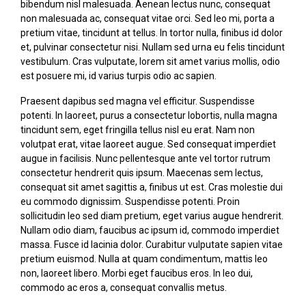
bibendum nisl malesuada. Aenean lectus nunc, consequat
non malesuada ac, consequat vitae orci. Sed leo mi, porta a
pretium vitae, tincidunt at tellus. In tortor nulla, finibus id dolor
et, pulvinar consectetur nisi. Nullam sed urna eu felis tincidunt
vestibulum. Cras vulputate, lorem sit amet varius mollis, odio
est posuere mi, id varius turpis odio ac sapien.
Praesent dapibus sed magna vel efficitur. Suspendisse
potenti. In laoreet, purus a consectetur lobortis, nulla magna
tincidunt sem, eget fringilla tellus nisl eu erat. Nam non
volutpat erat, vitae laoreet augue. Sed consequat imperdiet
augue in facilisis. Nunc pellentesque ante vel tortor rutrum
consectetur hendrerit quis ipsum. Maecenas sem lectus,
consequat sit amet sagittis a, finibus ut est. Cras molestie dui
eu commodo dignissim. Suspendisse potenti. Proin
sollicitudin leo sed diam pretium, eget varius augue hendrerit.
Nullam odio diam, faucibus ac ipsum id, commodo imperdiet
massa. Fusce id lacinia dolor. Curabitur vulputate sapien vitae
pretium euismod. Nulla at quam condimentum, mattis leo
non, laoreet libero. Morbi eget faucibus eros. In leo dui,
commodo ac eros a, consequat convallis metus.