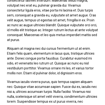
consectetur laoreet interdum. Maecenas tellus magna,
volutpat nec erat eu, pulvinar gravida dui. Vivamus
consectetur ligula eros, vitae porta mi lacinia et. Duis turpis
sem, consequat a gravida eu, vulputate sit amet augue. Cras
velit augue, tempus ut egestas sit amet, fringilla in ex. Proin
ac nunc ac augue ultricies blandit. Quisque vulputate orci orci,
id mollis elit tristique ac. Integer rutrum lectus at ante volutpat
consequat. Maecenas et leo quis metus imperdiet mattis sed
at purus.
Aliquam at magna nec dui cursus fermentum ut at enim.
Etiam felis quam, elementum in lacus quis, tristique ultrices
ante. Donec congue porta faucibus. Curabitur euismod mi
odio, et venenatis leo rutrum ut. Quisque ac nunc eu nisl
vestibulum porttitor. Vivamus ornare mi leo, et varius tortor
mollis non. Etiam id pulvinar dolor, id dignissim eros.
Vivamus iaculis viverra purus, quis tempus sapien aliquam
nec. Quisque vitae accumsan sapien. Fusce dui ex, iaculis nec
nisi a, ultrices accumsan turpis. Nulla facilisi. Vivamus nisi
nulla, scelerisque sit amet velit viverra, condimentum ultricies
lorem. Suspendisse tempus ex ut purus viverra, nec