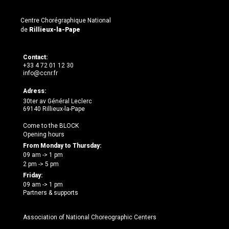
Centre Chorégraphique National
de
Rillieux-la-Pape
Contact:
+33 4 72 01 12 30
info@ccnr.fr
Adress:
30ter av Général Leclerc
69140 Rillieux-la-Pape
Come to the BLOCK
Opening hours
From Monday to Thursday:
09 am -> 1 pm
2 pm -> 5 pm
Friday:
09 am -> 1 pm
Partners & supports
Association of National Choreographic Centers