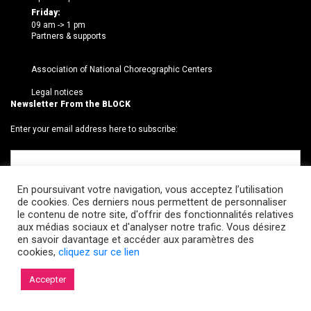
Friday:
09 am -> 1 pm
Partners & supports
Association of National Choreographic Centers
Legal notices
Newsletter From the BLOCK
Enter your email address here to subscribe:
En poursuivant votre navigation, vous acceptez l’utilisation
de cookies. Ces derniers nous permettent de personnaliser
le contenu de notre site, d'offrir des fonctionnalités relatives
aux médias sociaux et d'analyser notre trafic. Vous désirez
en savoir davantage et accéder aux paramètres des
cookies,
cliquez sur ce lien
© 2026 Le BLOCK · CCNR. Tous droits réservés.
Accepter