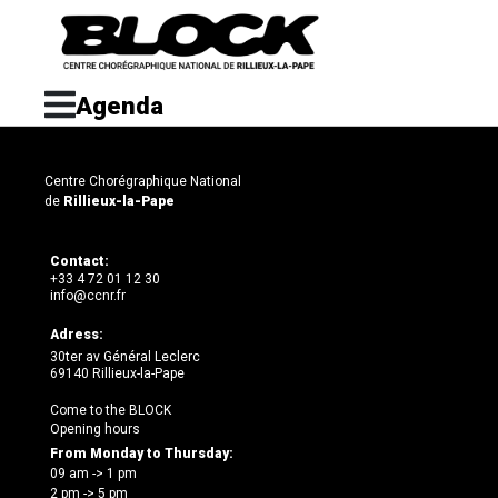
Agenda
Centre Chorégraphique National
de
Rillieux-la-Pape
Contact:
+33 4 72 01 12 30
info@ccnr.fr
Adress:
30ter av Général Leclerc
69140 Rillieux-la-Pape
Come to the BLOCK
Opening hours
From Monday to Thursday:
09 am -> 1 pm
2 pm -> 5 pm