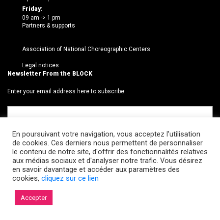
Friday:
09 am -> 1 pm
Partners & supports
Association of National Choreographic Centers
Legal notices
Newsletter From the BLOCK
Enter your email address here to subscribe:
En poursuivant votre navigation, vous acceptez l’utilisation
de cookies. Ces derniers nous permettent de personnaliser
le contenu de notre site, d'offrir des fonctionnalités relatives
aux médias sociaux et d'analyser notre trafic. Vous désirez
en savoir davantage et accéder aux paramètres des
cookies,
cliquez sur ce lien
© 2026 Le BLOCK · CCNR. Tous droits réservés.
Accepter