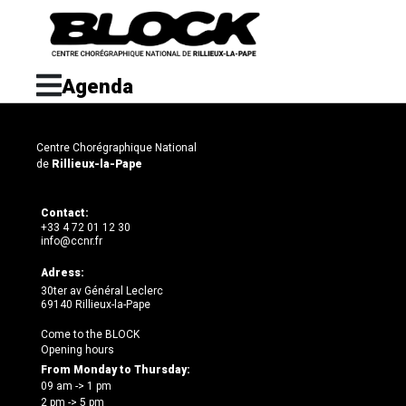
Agenda
Centre Chorégraphique National
de
Rillieux-la-Pape
Contact:
+33 4 72 01 12 30
info@ccnr.fr
Adress:
30ter av Général Leclerc
69140 Rillieux-la-Pape
Come to the BLOCK
Opening hours
From Monday to Thursday:
09 am -> 1 pm
2 pm -> 5 pm