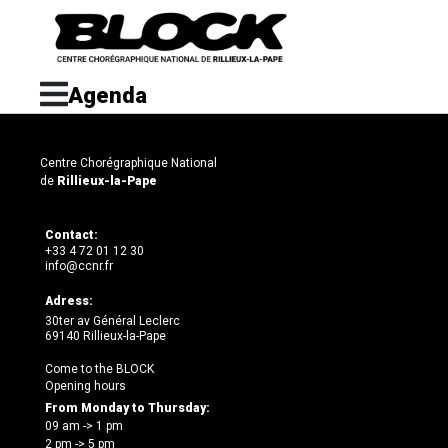
Agenda
Centre Chorégraphique National
de
Rillieux-la-Pape
Contact:
+33 4 72 01 12 30
info@ccnr.fr
Adress:
30ter av Général Leclerc
69140 Rillieux-la-Pape
Come to the BLOCK
Opening hours
From Monday to Thursday:
09 am -> 1 pm
2 pm -> 5 pm