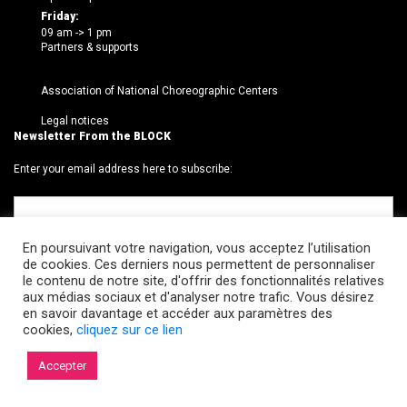
Friday:
09 am -> 1 pm
Partners & supports
Association of National Choreographic Centers
Legal notices
Newsletter From the BLOCK
Enter your email address here to subscribe:
En poursuivant votre navigation, vous acceptez l’utilisation
de cookies. Ces derniers nous permettent de personnaliser
le contenu de notre site, d'offrir des fonctionnalités relatives
aux médias sociaux et d'analyser notre trafic. Vous désirez
en savoir davantage et accéder aux paramètres des
cookies,
cliquez sur ce lien
© 2026 Le BLOCK · CCNR. Tous droits réservés.
Accepter