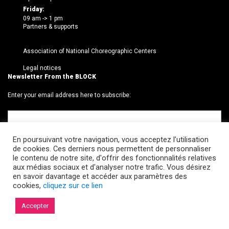
Friday:
09 am -> 1 pm
Partners & supports
Association of National Choreographic Centers
Legal notices
Newsletter From the BLOCK
Enter your email address here to subscribe:
En poursuivant votre navigation, vous acceptez l’utilisation
de cookies. Ces derniers nous permettent de personnaliser
le contenu de notre site, d'offrir des fonctionnalités relatives
aux médias sociaux et d'analyser notre trafic. Vous désirez
en savoir davantage et accéder aux paramètres des
cookies,
cliquez sur ce lien
© 2026 Le BLOCK · CCNR. Tous droits réservés.
Accepter