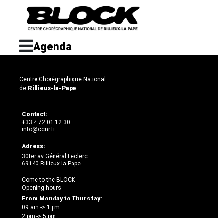
Agenda
Centre Chorégraphique National
de
Rillieux-la-Pape
Contact:
+33 4 72 01 12 30
info@ccnr.fr
Adress:
30ter av Général Leclerc
69140 Rillieux-la-Pape
Come to the BLOCK
Opening hours
From Monday to Thursday:
09 am -> 1 pm
2 pm -> 5 pm