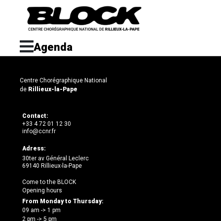
Agenda
Centre Chorégraphique National
de
Rillieux-la-Pape
Contact:
+33 4 72 01 12 30
info@ccnr.fr
Adress:
30ter av Général Leclerc
69140 Rillieux-la-Pape
Come to the BLOCK
Opening hours
From Monday to Thursday:
09 am -> 1 pm
2 pm -> 5 pm