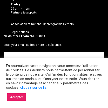
Friday:
09 am -> 1 pm
Partners & supports
Association of National Choreographic Centers
Legal notices
Newsletter From the BLOCK
Enter your email address here to subscribe:
En poursuivant votre navigation, vous acceptez l’utilisation
de cookies. Ces derniers nous permettent de personnaliser
le contenu de notre site, d'offrir des fonctionnalités relatives
aux médias sociaux et d'analyser notre trafic. Vous désirez
en savoir davantage et accéder aux paramètres des
cookies,
cliquez sur ce lien
© 2026 Le BLOCK · CCNR. Tous droits réservés.
Accepter