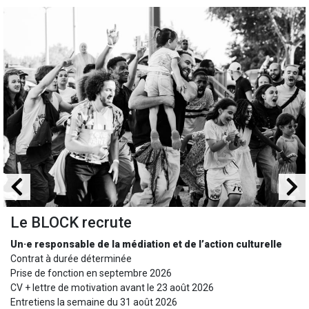
LOCK recrute
Joga 
sponsable de la médiation et de l’action culturelle
En tour
 à durée déterminée
19 + 20 
e fonction en septembre 2026
22 octob
tre de motivation avant le 23 août 2026
19 nove
ns la semaine du 31 août 2026
26 nove