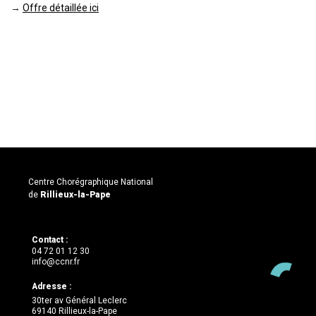
détaillée ici
Centre Chorégraphique National
de
Rillieux-la-Pape
Contact :
04 72 01 12 30
info@ccnr.fr
Adresse :
30ter av Général Leclerc
69140 Rillieux-la-Pape