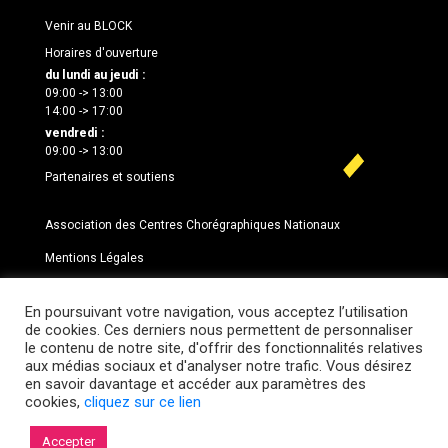
Venir au BLOCK
Horaires d'ouverture
du lundi au jeudi :
09:00 -> 13:00
14:00 -> 17:00
vendredi :
09:00 -> 13:00
Partenaires et soutiens
Association des Centres Chorégraphiques Nationaux
Mentions Légales
Newsletter From the BLOCK
En poursuivant votre navigation, vous acceptez l’utilisation
Entrez votre adresse email pour vous abonner :
de cookies. Ces derniers nous permettent de personnaliser
le contenu de notre site, d'offrir des fonctionnalités relatives
aux médias sociaux et d'analyser notre trafic. Vous désirez
en savoir davantage et accéder aux paramètres des
cookies,
cliquez sur ce lien
Accepter