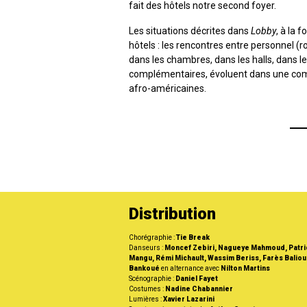
fait des hôtels notre second foyer.
Les situations décrites dans
Lobby
, à la 
hôtels : les rencontres entre personnel (r
dans les chambres, dans les halls, dans l
complémentaires, évoluent dans une coméd
afro-américaines.
Distribution
Chorégraphie :
Tie Break
Danseurs :
Moncef Zebiri, Nagueye Mahmoud, Patri
Mangu, Rémi Michault, Wassim Beriss, Farès Baliou
Bankoué
en alternance avec
Nilton Martins
Scénographie :
Daniel Fayet
Costumes :
Nadine Chabannier
Lumières :
Xavier Lazarini