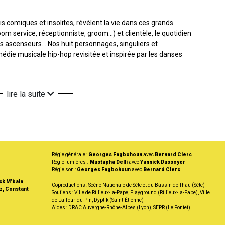
fois comiques et insolites, révèlent la vie dans ces grands
oom service, réceptionniste, groom…) et clientèle, le quotidien
es ascenseurs… Nos huit personnages, singuliers et
ie musicale hip-hop revisitée et inspirée par les danses
lire la suite
Régie générale :
Georges Fagbohoun
avec
Bernard Clerc
Régie lumières :
Mustapha Delli
avec
Yannick Dussoyer
Régie son :
Georges Fagbohoun
avec
Bernard Clerc
ck M’bala
Coproductions : Scène Nationale de Sète et du Bassin de Thau (Sète)
z, Constant
Soutiens : Ville de Rillieux-la-Pape, Playground (Rillieux-la-Pape), Ville
de La Tour-du-Pin, Dyptik (Saint-Étienne)
Aides : DRAC Auvergne-Rhône-Alpes (Lyon), SEPR (Le Pontet)