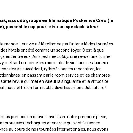
reak, issus du groupe emblématique Pockemon Crew (le
e), passent le cap pour créer un spectacle à leur
é le monde. Leur vie a été rythmée par l’intensité des tournées
s des hôtels ont été comme un second foyer. C’est là que
aient entre eux. Ainsi est née
Lobby
, une revue, une forme
zzy mettant en scène les moments de vie dans ces luxueux
 insolites se succèdent, rythmés par les rencontres, les
eptionnistes, en passant par le room service et les chambres,
 Cette revue qui met en valeur la singularité et la virtuosité
ctif, nous offre un formidable divertissement. Jubilatoire !
 nous prenons un nouvel envol avec notre première pièce,
nt prouesses techniques et énergie qui sont l’essence
nde au cours de nos tournées internationales, nous avons