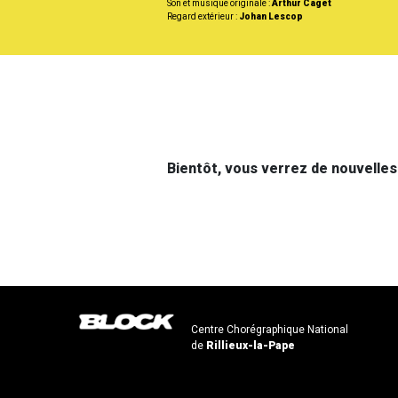
Son et musique originale :
Arthur Caget
Regard extérieur :
Johan Lescop
Bientôt, vous verrez de nouvelle
Centre Chorégraphique National
de
Rillieux-la-Pape