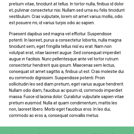
pretium vitae, tincidunt at tellus. In tortor nulla, finibus id dolor
et, pulvinar consectetur nisi. Nullam sed urna eu felis tincidunt
vestibulum. Cras vulputate, lorem sit amet varius mollis, odio
est posuere mi, id varius turpis odio ac sapien.
Praesent dapibus sed magna vel efficitur. Suspendisse
potenti. In laoreet, purus a consectetur lobortis, nulla magna
tincidunt sem, eget fringilla tellus nisl eu erat. Nam non
volutpat erat, vitae laoreet augue. Sed consequat imperdiet
augue in facilisis. Nunc pellentesque ante vel tortor rutrum
consectetur hendrerit quis ipsum. Maecenas sem lectus,
consequat sit amet sagittis a, finibus ut est. Cras molestie dui
eu commodo dignissim. Suspendisse potenti. Proin
sollicitudin leo sed diam pretium, eget varius augue hendrerit.
Nullam odio diam, faucibus ac ipsum id, commodo imperdiet
massa. Fusce id lacinia dolor. Curabitur vulputate sapien vitae
pretium euismod. Nulla at quam condimentum, mattis leo
non, laoreet libero. Morbi eget faucibus eros. In leo dui,
commodo ac eros a, consequat convallis metus.