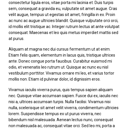
consectetur ligula eros, vitae porta mi lacinia et. Duis turpis
sem, consequat a gravida eu, vulputate sit amet augue. Cras
velit augue, tempus ut egestas sit amet, fringilla in ex. Proin
ac nunc ac augue ultricies blandit. Quisque vulputate orci orci,
id mollis elit tristique ac. Integer rutrum lectus at ante volutpat
consequat. Maecenas et leo quis metus imperdiet mattis sed
at purus.
Aliquam at magna nec dui cursus fermentum ut at enim.
Etiam felis quam, elementum in lacus quis, tristique ultrices
ante. Donec congue porta faucibus. Curabitur euismod mi
odio, et venenatis leo rutrum ut. Quisque ac nunc eu nisl
vestibulum porttitor. Vivamus ornare mi leo, et varius tortor
mollis non. Etiam id pulvinar dolor, id dignissim eros.
Vivamus iaculis viverra purus, quis tempus sapien aliquam
nec. Quisque vitae accumsan sapien. Fusce dui ex, iaculis nec
nisi a, ultrices accumsan turpis. Nulla facilisi. Vivamus nisi
nulla, scelerisque sit amet velit viverra, condimentum ultricies
lorem. Suspendisse tempus ex ut purus viverra, nec
bibendum nisl malesuada. Aenean lectus nunc, consequat
non malesuada ac, consequat vitae orci. Sed leo mi, porta a