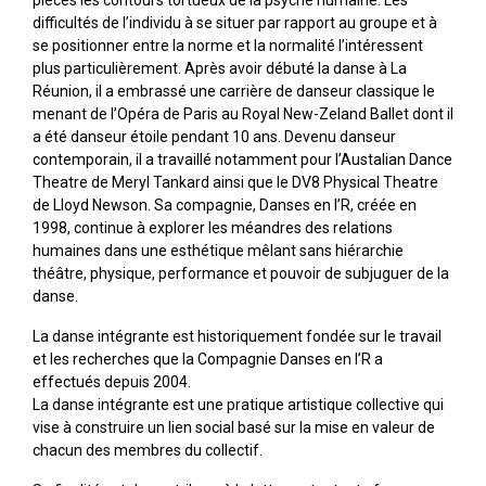
pièces les contours tortueux de la psyché humaine. Les
difficultés de l’individu à se situer par rapport au groupe et à
se positionner entre la norme et la normalité l’intéressent
plus particulièrement. Après avoir débuté la danse à La
Réunion, il a embrassé une carrière de danseur classique le
menant de l’Opéra de Paris au Royal New-Zeland Ballet dont il
a été danseur étoile pendant 10 ans. Devenu danseur
contemporain, il a travaillé notamment pour l’Austalian Dance
Theatre de Meryl Tankard ainsi que le DV8 Physical Theatre
de Lloyd Newson. Sa compagnie, Danses en l’R, créée en
1998, continue à explorer les méandres des relations
humaines dans une esthétique mêlant sans hiérarchie
théâtre, physique, performance et pouvoir de subjuguer de la
danse.
La danse intégrante est historiquement fondée sur le travail
et les recherches que la Compagnie Danses en l’R a
effectués depuis 2004.
La danse intégrante est une pratique artistique collective qui
vise à construire un lien social basé sur la mise en valeur de
chacun des membres du collectif.