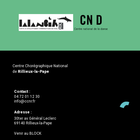
Centre Chorégraphique National
de
Rillieux-la-Pape
Contact :
04 72 01 12 30
info@ccnr.fr
Adresse :
30ter av Général Leclerc
69140 Rillieux-la-Pape
Venir au BLOCK