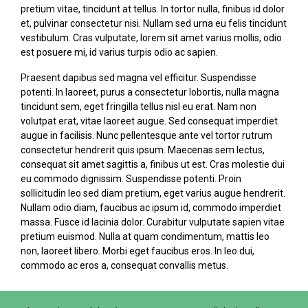
pretium vitae, tincidunt at tellus. In tortor nulla, finibus id dolor
et, pulvinar consectetur nisi. Nullam sed urna eu felis tincidunt
vestibulum. Cras vulputate, lorem sit amet varius mollis, odio
est posuere mi, id varius turpis odio ac sapien.
Praesent dapibus sed magna vel efficitur. Suspendisse
potenti. In laoreet, purus a consectetur lobortis, nulla magna
tincidunt sem, eget fringilla tellus nisl eu erat. Nam non
volutpat erat, vitae laoreet augue. Sed consequat imperdiet
augue in facilisis. Nunc pellentesque ante vel tortor rutrum
consectetur hendrerit quis ipsum. Maecenas sem lectus,
consequat sit amet sagittis a, finibus ut est. Cras molestie dui
eu commodo dignissim. Suspendisse potenti. Proin
sollicitudin leo sed diam pretium, eget varius augue hendrerit.
Nullam odio diam, faucibus ac ipsum id, commodo imperdiet
massa. Fusce id lacinia dolor. Curabitur vulputate sapien vitae
pretium euismod. Nulla at quam condimentum, mattis leo
non, laoreet libero. Morbi eget faucibus eros. In leo dui,
commodo ac eros a, consequat convallis metus.