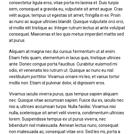
consectetur ligula eros, vitae porta mi lacinia et. Duis turpis
sem, consequat a gravida eu, vulputate sit amet augue. Cras
velit augue, tempus ut egestas sit amet, fringilla in ex. Proin
ac nunc ac augue ultricies blandit. Quisque vulputate orci orci,
id mollis elit tristique ac. Integer rutrum lectus at ante volutpat
consequat. Maecenas et leo quis metus imperdiet mattis sed
at purus.
Aliquam at magna nec dui cursus fermentum ut at enim.
Etiam felis quam, elementum in lacus quis, tristique ultrices
ante. Donec congue porta faucibus. Curabitur euismod mi
odio, et venenatis leo rutrum ut. Quisque ac nunc eu nisl
vestibulum porttitor. Vivamus ornare mi leo, et varius tortor
mollis non. Etiam id pulvinar dolor, id dignissim eros.
Vivamus iaculis viverra purus, quis tempus sapien aliquam
nec. Quisque vitae accumsan sapien. Fusce dui ex, iaculis nec
nisi a, ultrices accumsan turpis. Nulla facilisi. Vivamus nisi
nulla, scelerisque sit amet velit viverra, condimentum ultricies
lorem. Suspendisse tempus ex ut purus viverra, nec
bibendum nisl malesuada. Aenean lectus nunc, consequat
non malesuada ac, consequat vitae orci. Sed leo mi, porta a