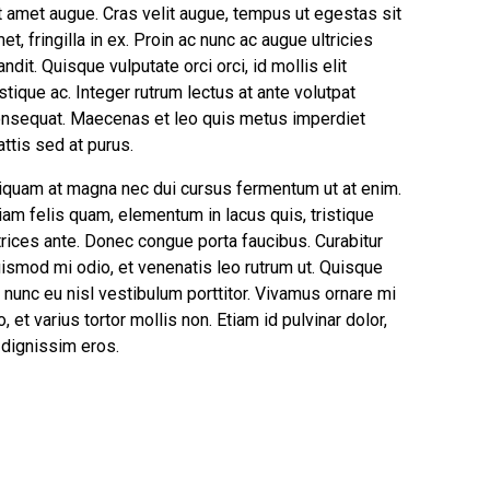
t amet augue. Cras velit augue, tempus ut egestas sit
et, fringilla in ex. Proin ac nunc ac augue ultricies
andit. Quisque vulputate orci orci, id mollis elit
istique ac. Integer rutrum lectus at ante volutpat
nsequat. Maecenas et leo quis metus imperdiet
ttis sed at purus.
iquam at magna nec dui cursus fermentum ut at enim.
iam felis quam, elementum in lacus quis, tristique
trices ante. Donec congue porta faucibus. Curabitur
ismod mi odio, et venenatis leo rutrum ut. Quisque
 nunc eu nisl vestibulum porttitor. Vivamus ornare mi
o, et varius tortor mollis non. Etiam id pulvinar dolor,
 dignissim eros.