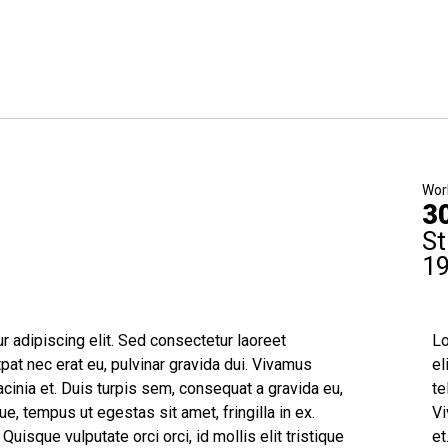
Wor
3
St
1
 adipiscing elit. Sed consectetur laoreet
Lo
at nec erat eu, pulvinar gravida dui. Vivamus
el
lacinia et. Duis turpis sem, consequat a gravida eu,
te
ue, tempus ut egestas sit amet, fringilla in ex.
Vi
Quisque vulputate orci orci, id mollis elit tristique
et