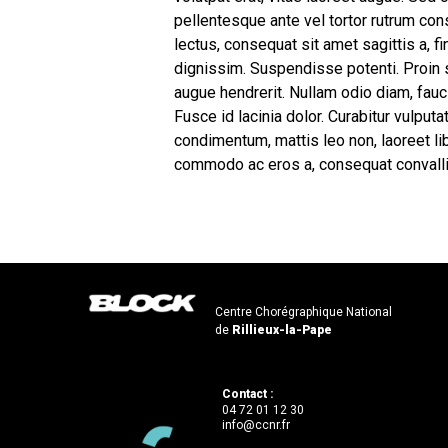
pellentesque ante vel tortor rutrum co
lectus, consequat sit amet sagittis a, 
dignissim. Suspendisse potenti. Proin s
augue hendrerit. Nullam odio diam, fa
Fusce id lacinia dolor. Curabitur vulput
condimentum, mattis leo non, laoreet lib
commodo ac eros a, consequat convall
Centre Chorégraphique National
de
Rillieux-la-Pape
Contact :
04 72 01 12 30
info@ccnr.fr