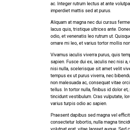
ac. Integer rutrum lectus at ante volut
imperdiet mattis sed at purus.
Aliquam at magna nec dui cursus fermen
lacus quis, tristique ultrices ante. Do
odio, et venenatis leo rutrum ut. Quisqu
ornare mi leo, et varius tortor mollis no
Vivamus iaculis viverra purus, quis te
sapien. Fusce dui ex, iaculis nec nisi a,
nisi nulla, scelerisque sit amet velit v
tempus ex ut purus viverra, nec biben
non malesuada ac, consequat vitae orci. 
tellus. In tortor nulla, finibus id dolor 
tincidunt vestibulum. Cras vulputate, lo
varius turpis odio ac sapien.
Praesent dapibus sed magna vel efficitu
consectetur lobortis, nulla magna tincid
volutpat erat, vitae laoreet augue. Sed 