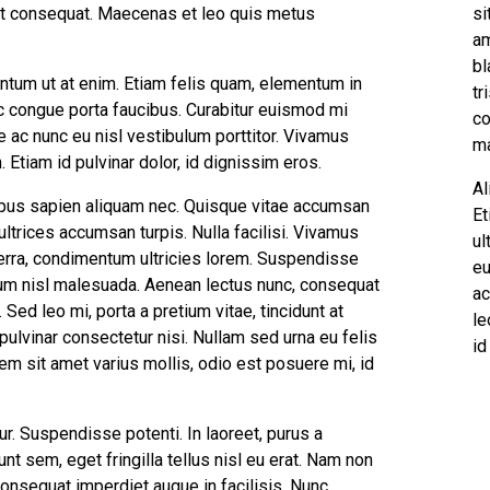
pat consequat. Maecenas et leo quis metus
si
am
bl
tum ut at enim. Etiam felis quam, elementum in
tr
nec congue porta faucibus. Curabitur euismod mi
co
e ac nunc eu nisl vestibulum porttitor. Vivamus
ma
n. Etiam id pulvinar dolor, id dignissim eros.
Al
mpus sapien aliquam nec. Quisque vitae accumsan
Et
 ultrices accumsan turpis. Nulla facilisi. Vivamus
ul
iverra, condimentum ultricies lorem. Suspendisse
eu
dum nisl malesuada. Aenean lectus nunc, consequat
ac
Sed leo mi, porta a pretium vitae, tincidunt at
le
et, pulvinar consectetur nisi. Nullam sed urna eu felis
id
rem sit amet varius mollis, odio est posuere mi, id
r. Suspendisse potenti. In laoreet, purus a
unt sem, eget fringilla tellus nisl eu erat. Nam non
consequat imperdiet augue in facilisis. Nunc