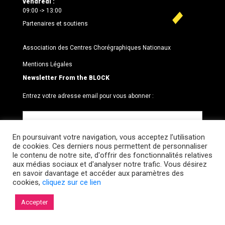
vendredi :
09:00 -> 13:00
Partenaires et soutiens
Association des Centres Chorégraphiques Nationaux
Mentions Légales
Newsletter From the BLOCK
Entrez votre adresse email pour vous abonner :
En poursuivant votre navigation, vous acceptez l’utilisation
de cookies. Ces derniers nous permettent de personnaliser
le contenu de notre site, d'offrir des fonctionnalités relatives
aux médias sociaux et d'analyser notre trafic. Vous désirez
en savoir davantage et accéder aux paramètres des
cookies,
cliquez sur ce lien
© 2026 Le BLOCK · CCNR. Tous droits réservés.
Accepter