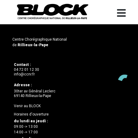
Centre Chorégraphique National
de
Rillieux-la-Pape
Contact :
04 72 01 12 30
info@ccnr.fr
Adresse :
30ter av Général Leclerc
69140 Rillieux-la-Pape
Venir au BLOCK
Horaires d'ouverture
du lundi au jeudi :
09:00 -> 13:00
14:00 -> 17:00