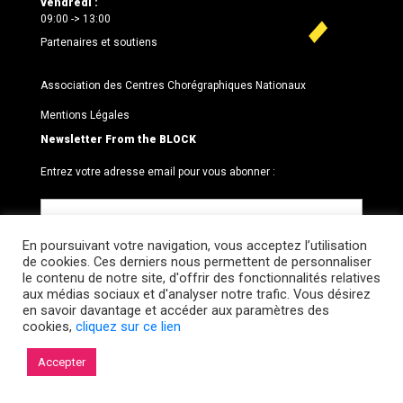
vendredi :
09:00 -> 13:00
Partenaires et soutiens
Association des Centres Chorégraphiques Nationaux
Mentions Légales
Newsletter From the BLOCK
Entrez votre adresse email pour vous abonner :
En poursuivant votre navigation, vous acceptez l’utilisation
de cookies. Ces derniers nous permettent de personnaliser
le contenu de notre site, d'offrir des fonctionnalités relatives
aux médias sociaux et d'analyser notre trafic. Vous désirez
en savoir davantage et accéder aux paramètres des
cookies,
cliquez sur ce lien
© 2026 Le BLOCK · CCNR. Tous droits réservés.
Accepter