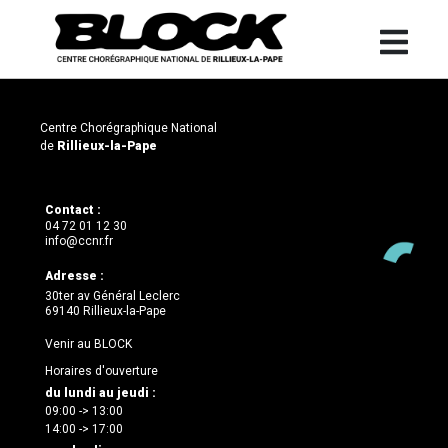
Centre Chorégraphique National
de
Rillieux-la-Pape
Contact :
04 72 01 12 30
info@ccnr.fr
Adresse :
30ter av Général Leclerc
69140 Rillieux-la-Pape
Venir au BLOCK
Horaires d'ouverture
du lundi au jeudi :
09:00 -> 13:00
14:00 -> 17:00