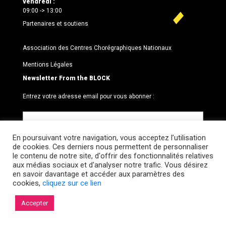
vendredi :
09:00 -> 13:00
Partenaires et soutiens
Association des Centres Chorégraphiques Nationaux
Mentions Légales
Newsletter From the BLOCK
Entrez votre adresse email pour vous abonner :
En poursuivant votre navigation, vous acceptez l’utilisation
de cookies. Ces derniers nous permettent de personnaliser
le contenu de notre site, d'offrir des fonctionnalités relatives
aux médias sociaux et d'analyser notre trafic. Vous désirez
en savoir davantage et accéder aux paramètres des
cookies,
cliquez sur ce lien
© 2026 Le BLOCK · CCNR. Tous droits réservés.
Accepter