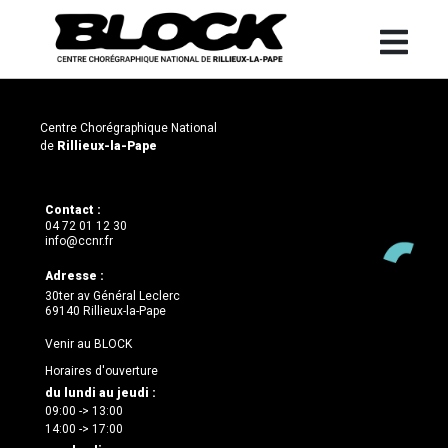
Centre Chorégraphique National
de
Rillieux-la-Pape
Contact :
04 72 01 12 30
info@ccnr.fr
Adresse :
30ter av Général Leclerc
69140 Rillieux-la-Pape
Venir au BLOCK
Horaires d'ouverture
du lundi au jeudi :
09:00 -> 13:00
14:00 -> 17:00