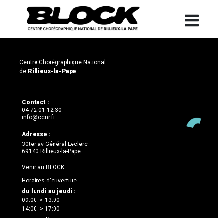
Centre Chorégraphique National
de
Rillieux-la-Pape
Contact :
04 72 01 12 30
info@ccnr.fr
Adresse :
30ter av Général Leclerc
69140 Rillieux-la-Pape
Venir au BLOCK
Horaires d'ouverture
du lundi au jeudi :
09:00 -> 13:00
14:00 -> 17:00