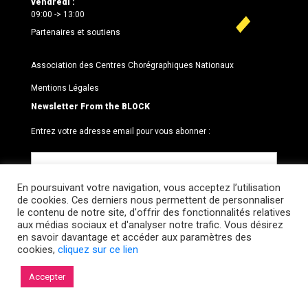
vendredi :
09:00 -> 13:00
Partenaires et soutiens
Association des Centres Chorégraphiques Nationaux
Mentions Légales
Newsletter From the BLOCK
Entrez votre adresse email pour vous abonner :
En poursuivant votre navigation, vous acceptez l’utilisation
de cookies. Ces derniers nous permettent de personnaliser
le contenu de notre site, d'offrir des fonctionnalités relatives
aux médias sociaux et d'analyser notre trafic. Vous désirez
en savoir davantage et accéder aux paramètres des
cookies,
cliquez sur ce lien
© 2026 Le BLOCK · CCNR. Tous droits réservés.
Accepter