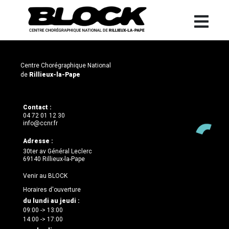
Centre Chorégraphique National
de
Rillieux-la-Pape
Contact :
04 72 01 12 30
info@ccnr.fr
Adresse :
30ter av Général Leclerc
69140 Rillieux-la-Pape
Venir au BLOCK
Horaires d'ouverture
du lundi au jeudi :
09:00 -> 13:00
14:00 -> 17:00