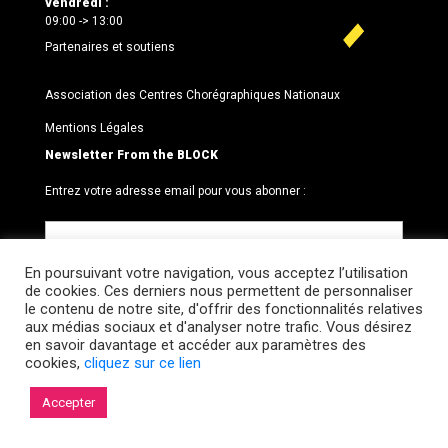
vendredi :
09:00 -> 13:00
Partenaires et soutiens
Association des Centres Chorégraphiques Nationaux
Mentions Légales
Newsletter From the BLOCK
Entrez votre adresse email pour vous abonner :
En poursuivant votre navigation, vous acceptez l’utilisation
de cookies. Ces derniers nous permettent de personnaliser
le contenu de notre site, d'offrir des fonctionnalités relatives
aux médias sociaux et d'analyser notre trafic. Vous désirez
en savoir davantage et accéder aux paramètres des
cookies,
cliquez sur ce lien
© 2026 Le BLOCK · CCNR. Tous droits réservés.
Accepter