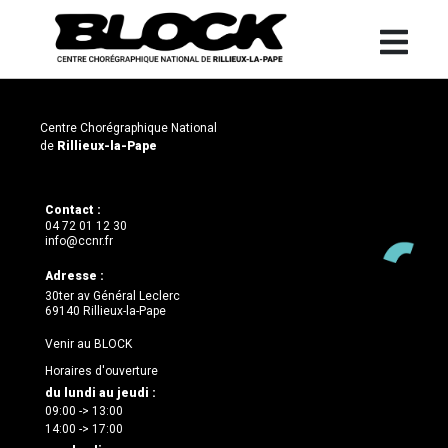
Centre Chorégraphique National
de
Rillieux-la-Pape
Contact :
04 72 01 12 30
info@ccnr.fr
Adresse :
30ter av Général Leclerc
69140 Rillieux-la-Pape
Venir au BLOCK
Horaires d'ouverture
du lundi au jeudi :
09:00 -> 13:00
14:00 -> 17:00