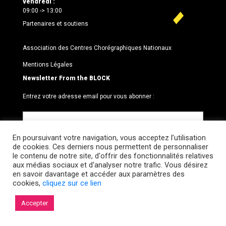
vendredi :
09:00 -> 13:00
Partenaires et soutiens
Association des Centres Chorégraphiques Nationaux
Mentions Légales
Newsletter From the BLOCK
Entrez votre adresse email pour vous abonner :
En poursuivant votre navigation, vous acceptez l’utilisation
de cookies. Ces derniers nous permettent de personnaliser
le contenu de notre site, d'offrir des fonctionnalités relatives
aux médias sociaux et d'analyser notre trafic. Vous désirez
en savoir davantage et accéder aux paramètres des
cookies,
cliquez sur ce lien
© 2026 Le BLOCK · CCNR. Tous droits réservés.
Accepter