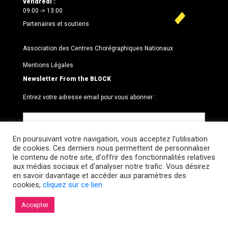
vendredi :
09:00 -> 13:00
Partenaires et soutiens
Association des Centres Chorégraphiques Nationaux
Mentions Légales
Newsletter From the BLOCK
Entrez votre adresse email pour vous abonner :
En poursuivant votre navigation, vous acceptez l’utilisation
de cookies. Ces derniers nous permettent de personnaliser
le contenu de notre site, d'offrir des fonctionnalités relatives
aux médias sociaux et d'analyser notre trafic. Vous désirez
en savoir davantage et accéder aux paramètres des
cookies,
cliquez sur ce lien
© 2026 Le BLOCK · CCNR. Tous droits réservés.
Accepter