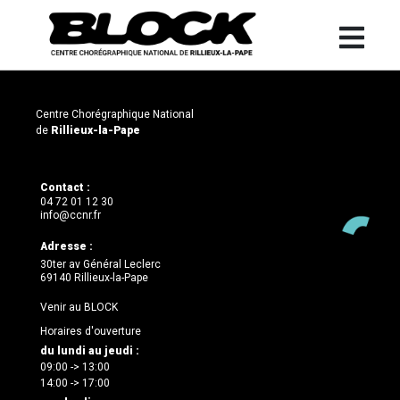
Centre Chorégraphique National
de
Rillieux-la-Pape
Contact :
04 72 01 12 30
info@ccnr.fr
Adresse :
30ter av Général Leclerc
69140 Rillieux-la-Pape
Venir au BLOCK
Horaires d'ouverture
du lundi au jeudi :
09:00 -> 13:00
14:00 -> 17:00