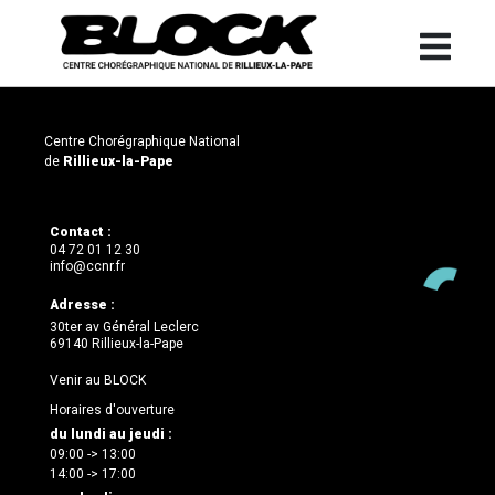
Centre Chorégraphique National
de
Rillieux-la-Pape
Contact :
04 72 01 12 30
info@ccnr.fr
Adresse :
30ter av Général Leclerc
69140 Rillieux-la-Pape
Venir au BLOCK
Horaires d'ouverture
du lundi au jeudi :
09:00 -> 13:00
14:00 -> 17:00