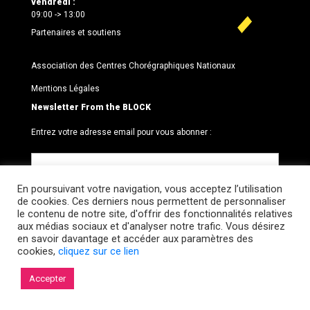
vendredi :
09:00 -> 13:00
Partenaires et soutiens
Association des Centres Chorégraphiques Nationaux
Mentions Légales
Newsletter From the BLOCK
Entrez votre adresse email pour vous abonner :
En poursuivant votre navigation, vous acceptez l’utilisation
de cookies. Ces derniers nous permettent de personnaliser
le contenu de notre site, d'offrir des fonctionnalités relatives
aux médias sociaux et d'analyser notre trafic. Vous désirez
en savoir davantage et accéder aux paramètres des
cookies,
cliquez sur ce lien
© 2026 Le BLOCK · CCNR. Tous droits réservés.
Accepter