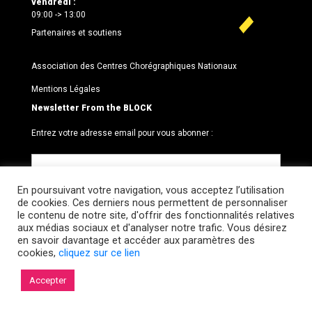
vendredi :
09:00 -> 13:00
Partenaires et soutiens
Association des Centres Chorégraphiques Nationaux
Mentions Légales
Newsletter From the BLOCK
Entrez votre adresse email pour vous abonner :
En poursuivant votre navigation, vous acceptez l’utilisation
de cookies. Ces derniers nous permettent de personnaliser
le contenu de notre site, d'offrir des fonctionnalités relatives
aux médias sociaux et d'analyser notre trafic. Vous désirez
en savoir davantage et accéder aux paramètres des
cookies,
cliquez sur ce lien
© 2026 Le BLOCK · CCNR. Tous droits réservés.
Accepter