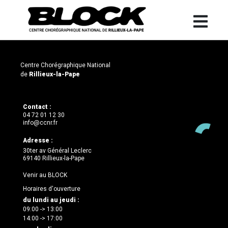
Centre Chorégraphique National
de
Rillieux-la-Pape
Contact :
04 72 01 12 30
info@ccnr.fr
Adresse :
30ter av Général Leclerc
69140 Rillieux-la-Pape
Venir au BLOCK
Horaires d'ouverture
du lundi au jeudi :
09:00 -> 13:00
14:00 -> 17:00