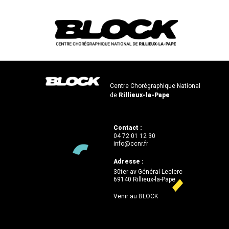
Centre Chorégraphique National
de
Rillieux-la-Pape
Contact :
04 72 01 12 30
info@ccnr.fr
Adresse :
30ter av Général Leclerc
69140 Rillieux-la-Pape
Venir au BLOCK