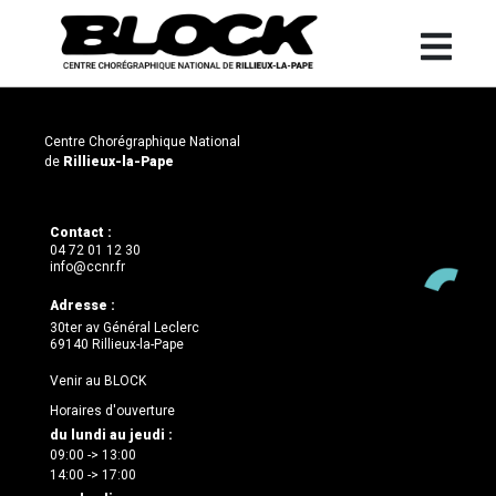
Centre Chorégraphique National
de
Rillieux-la-Pape
Contact :
04 72 01 12 30
info@ccnr.fr
Adresse :
30ter av Général Leclerc
69140 Rillieux-la-Pape
Venir au BLOCK
Horaires d'ouverture
du lundi au jeudi :
09:00 -> 13:00
14:00 -> 17:00