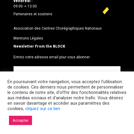
vendredi :
09:00 -> 13:00
Partenaires et soutiens
Association des Centres Chorégraphiques Nationaux
Mentions Légales
Newsletter From the BLOCK
Entrez votre adresse email pour vous abonner :
En poursuivant votre navigation, vous acceptez l’utilisation
de cookies. Ces derniers nous permettent de personnaliser
le contenu de notre site, d'offrir des fonctionnalités relatives
aux médias sociaux et d'analyser notre trafic. Vous désirez
en savoir davantage et accéder aux paramètres des
cookies,
cliquez sur ce lien
© 2026 Le BLOCK · CCNR. Tous droits réservés.
Accepter