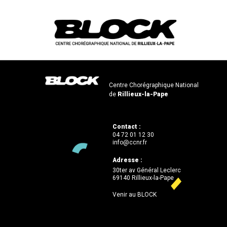
Centre Chorégraphique National
de
Rillieux-la-Pape
Contact :
04 72 01 12 30
info@ccnr.fr
Adresse :
30ter av Général Leclerc
69140 Rillieux-la-Pape
Venir au BLOCK