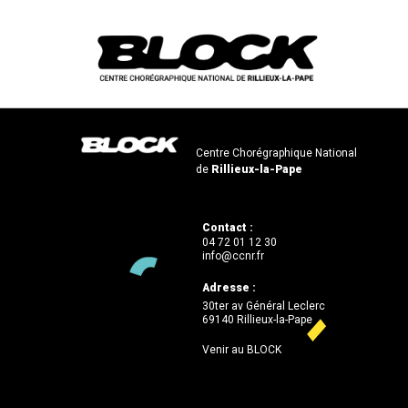
Centre Chorégraphique National
de
Rillieux-la-Pape
Contact :
04 72 01 12 30
info@ccnr.fr
Adresse :
30ter av Général Leclerc
69140 Rillieux-la-Pape
Venir au BLOCK