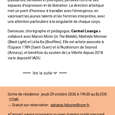
puissantes, sensibles et poétiques, pensées comme des
espaces d’expression et de libération. La direction artistique
met un point d’honneur à travailler avec l’émergence, en
valorisant les jeunes talents et les femmes interprètes, avec
une attention particulière à la singularité de chaque corps.
Danseuse, chorégraphe et pédagogue,
Carmel Loanga
a
collaboré avec Marion Motin (
In The Middle
), Mathilde Monnier
(
Black Light
) et Leïla Ka (
Bouffées
). Elle est artiste associée à
l’Espace 1789 (Saint-Ouen) et à l’Auditorium de Seynod
(Annecy), et bénéficie du soutien de La Villette depuis 2018
via le dispositif IADU.
lire la suite
Sortie de résidence : jeudi 29 octobre 2026 à 19h30 au BLOCK
· CCNR.
→ Gratuit sur réservation :
adriana.falcone@ccnr.fr
+Carmel Loanga proposera un open-training guidé mercredi