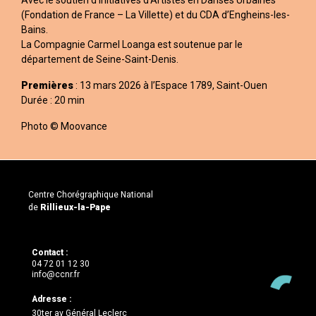
Avec le soutien d’Initiatives d’Artistes en Danses Urbaines
(Fondation de France – La Villette) et du CDA d’Engheins-les-
Bains.
La Compagnie Carmel Loanga est soutenue par le
département de Seine-Saint-Denis.
Premières
: 13 mars 2026 à l’Espace 1789, Saint-Ouen
Durée : 20 min
Photo © Moovance
Centre Chorégraphique National
de
Rillieux-la-Pape
Contact :
04 72 01 12 30
info@ccnr.fr
Adresse :
30ter av Général Leclerc