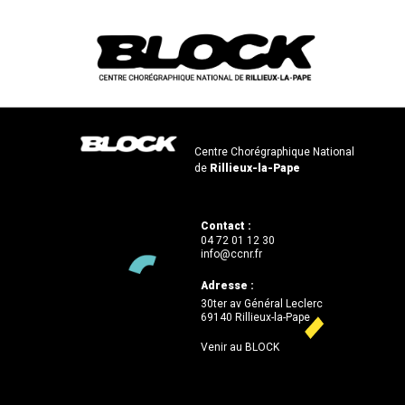
Centre Chorégraphique National
de
Rillieux-la-Pape
Contact :
04 72 01 12 30
info@ccnr.fr
Adresse :
30ter av Général Leclerc
69140 Rillieux-la-Pape
Venir au BLOCK