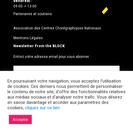
vendredi :
09:00 -> 13:00
Partenaires et soutiens
Association des Centres Chorégraphiques Nationaux
Mentions Légales
Newsletter From the BLOCK
Entrez votre adresse email pour vous abonner :
En poursuivant votre navigation, vous acceptez l’utilisation
de cookies. Ces derniers nous permettent de personnaliser
le contenu de notre site, d'offrir des fonctionnalités relatives
aux médias sociaux et d'analyser notre trafic. Vous désirez
en savoir davantage et accéder aux paramètres des
cookies,
cliquez sur ce lien
© 2026 Le BLOCK · CCNR. Tous droits réservés.
Accepter