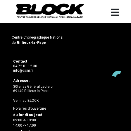
Centre Chorégraphique National
de
Rillieux-la-Pape
Contact :
04 72 01 12 30
info@ccnr.fr
Adresse :
30ter av Général Leclerc
69140 Rillieux-la-Pape
Venir au BLOCK
Horaires d'ouverture
du lundi au jeudi :
09:00 -> 13:00
14:00 -> 17:00