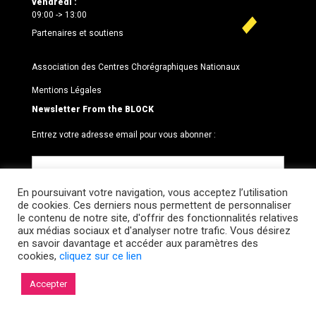
vendredi :
09:00 -> 13:00
Partenaires et soutiens
Association des Centres Chorégraphiques Nationaux
Mentions Légales
Newsletter From the BLOCK
Entrez votre adresse email pour vous abonner :
En poursuivant votre navigation, vous acceptez l’utilisation
de cookies. Ces derniers nous permettent de personnaliser
le contenu de notre site, d'offrir des fonctionnalités relatives
aux médias sociaux et d'analyser notre trafic. Vous désirez
en savoir davantage et accéder aux paramètres des
cookies,
cliquez sur ce lien
© 2026 Le BLOCK · CCNR. Tous droits réservés.
Accepter