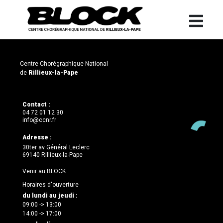
Centre Chorégraphique National
de
Rillieux-la-Pape
Contact :
04 72 01 12 30
info@ccnr.fr
Adresse :
30ter av Général Leclerc
69140 Rillieux-la-Pape
Venir au BLOCK
Horaires d'ouverture
du lundi au jeudi :
09:00 -> 13:00
14:00 -> 17:00