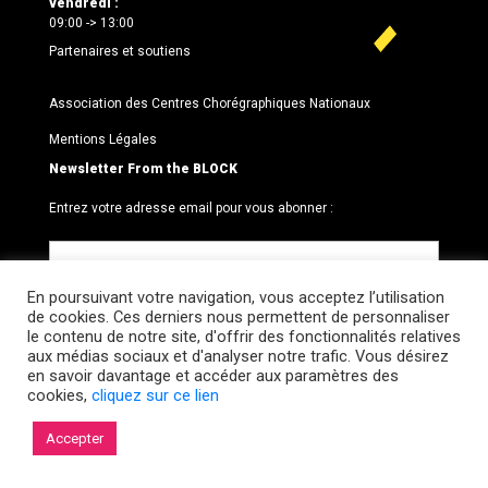
vendredi :
09:00 -> 13:00
Partenaires et soutiens
Association des Centres Chorégraphiques Nationaux
Mentions Légales
Newsletter From the BLOCK
Entrez votre adresse email pour vous abonner :
En poursuivant votre navigation, vous acceptez l’utilisation
de cookies. Ces derniers nous permettent de personnaliser
le contenu de notre site, d'offrir des fonctionnalités relatives
aux médias sociaux et d'analyser notre trafic. Vous désirez
en savoir davantage et accéder aux paramètres des
cookies,
cliquez sur ce lien
© 2026 Le BLOCK · CCNR. Tous droits réservés.
Accepter