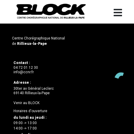
Centre Chorégraphique National
de
Rillieux-la-Pape
Contact :
04 72 01 12 30
info@ccnr.fr
Adresse :
30ter av Général Leclerc
69140 Rillieux-la-Pape
Venir au BLOCK
Horaires d'ouverture
du lundi au jeudi :
09:00 -> 13:00
14:00 -> 17:00