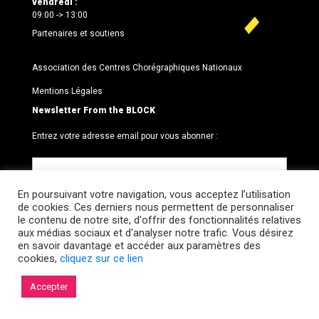
vendredi :
09:00 -> 13:00
Partenaires et soutiens
Association des Centres Chorégraphiques Nationaux
Mentions Légales
Newsletter From the BLOCK
Entrez votre adresse email pour vous abonner :
En poursuivant votre navigation, vous acceptez l’utilisation
de cookies. Ces derniers nous permettent de personnaliser
le contenu de notre site, d'offrir des fonctionnalités relatives
aux médias sociaux et d'analyser notre trafic. Vous désirez
en savoir davantage et accéder aux paramètres des
cookies,
cliquez sur ce lien
© 2026 Le BLOCK · CCNR. Tous droits réservés.
Accepter