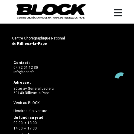
Centre Chorégraphique National
de
Rillieux-la-Pape
Contact :
04 72 01 12 30
info@ccnr.fr
Adresse :
30ter av Général Leclerc
69140 Rillieux-la-Pape
Venir au BLOCK
Horaires d'ouverture
du lundi au jeudi :
09:00 -> 13:00
14:00 -> 17:00