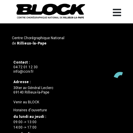
Centre Chorégraphique National
de
Rillieux-la-Pape
Contact :
04 72 01 12 30
info@ccnr.fr
Adresse :
30ter av Général Leclerc
69140 Rillieux-la-Pape
Venir au BLOCK
Horaires d'ouverture
du lundi au jeudi :
09:00 -> 13:00
14:00 -> 17:00