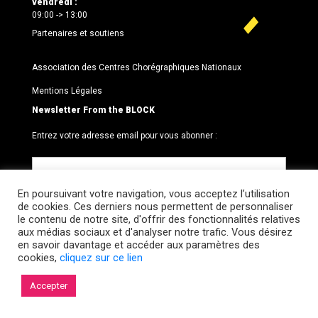
vendredi :
09:00 -> 13:00
Partenaires et soutiens
Association des Centres Chorégraphiques Nationaux
Mentions Légales
Newsletter From the BLOCK
Entrez votre adresse email pour vous abonner :
En poursuivant votre navigation, vous acceptez l’utilisation
de cookies. Ces derniers nous permettent de personnaliser
le contenu de notre site, d'offrir des fonctionnalités relatives
aux médias sociaux et d'analyser notre trafic. Vous désirez
en savoir davantage et accéder aux paramètres des
cookies,
cliquez sur ce lien
© 2026 Le BLOCK · CCNR. Tous droits réservés.
Accepter