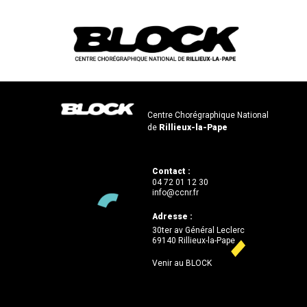
Centre Chorégraphique National
de
Rillieux-la-Pape
Contact :
04 72 01 12 30
info@ccnr.fr
Adresse :
30ter av Général Leclerc
69140 Rillieux-la-Pape
Venir au BLOCK