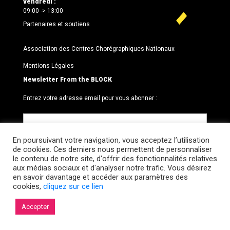
vendredi :
09:00 -> 13:00
Partenaires et soutiens
Association des Centres Chorégraphiques Nationaux
Mentions Légales
Newsletter From the BLOCK
Entrez votre adresse email pour vous abonner :
En poursuivant votre navigation, vous acceptez l’utilisation
de cookies. Ces derniers nous permettent de personnaliser
le contenu de notre site, d'offrir des fonctionnalités relatives
aux médias sociaux et d'analyser notre trafic. Vous désirez
en savoir davantage et accéder aux paramètres des
cookies,
cliquez sur ce lien
© 2026 Le BLOCK · CCNR. Tous droits réservés.
Accepter