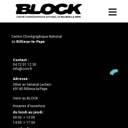
Centre Chorégraphique National
de
Rillieux-la-Pape
Contact :
04 72 01 12 30
info@ccnr.fr
Adresse :
30ter av Général Leclerc
69140 Rillieux-la-Pape
Venir au BLOCK
Horaires d'ouverture
du lundi au jeudi :
09:00 -> 13:00
14:00 -> 17:00