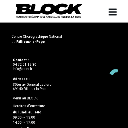
Centre Chorégraphique National
de
Rillieux-la-Pape
Contact :
04 72 01 12 30
info@ccnr.fr
Adresse :
30ter av Général Leclerc
69140 Rillieux-la-Pape
Venir au BLOCK
Horaires d'ouverture
du lundi au jeudi :
09:00 -> 13:00
14:00 -> 17:00