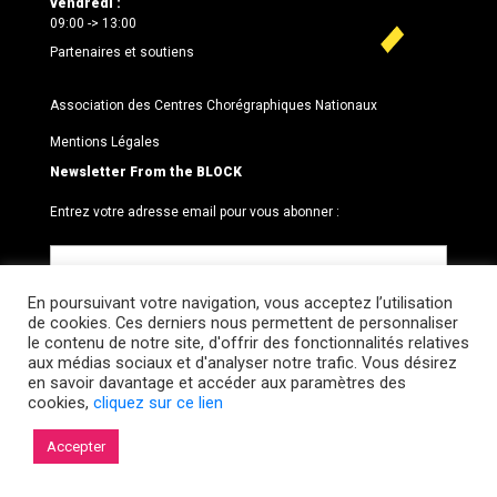
vendredi :
09:00 -> 13:00
Partenaires et soutiens
Association des Centres Chorégraphiques Nationaux
Mentions Légales
Newsletter From the BLOCK
Entrez votre adresse email pour vous abonner :
En poursuivant votre navigation, vous acceptez l’utilisation
de cookies. Ces derniers nous permettent de personnaliser
le contenu de notre site, d'offrir des fonctionnalités relatives
aux médias sociaux et d'analyser notre trafic. Vous désirez
en savoir davantage et accéder aux paramètres des
cookies,
cliquez sur ce lien
© 2026 Le BLOCK · CCNR. Tous droits réservés.
Accepter