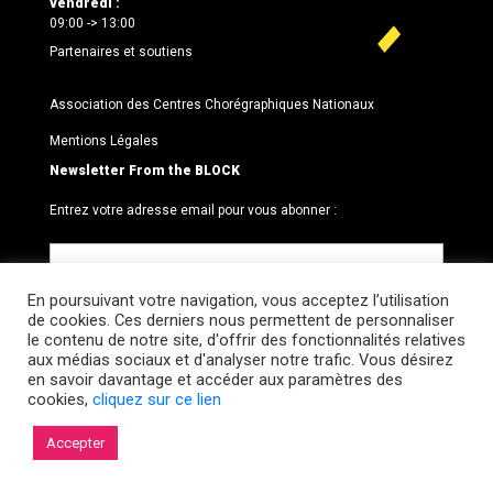
vendredi :
09:00 -> 13:00
Partenaires et soutiens
Association des Centres Chorégraphiques Nationaux
Mentions Légales
Newsletter From the BLOCK
Entrez votre adresse email pour vous abonner :
En poursuivant votre navigation, vous acceptez l’utilisation
de cookies. Ces derniers nous permettent de personnaliser
le contenu de notre site, d'offrir des fonctionnalités relatives
aux médias sociaux et d'analyser notre trafic. Vous désirez
en savoir davantage et accéder aux paramètres des
cookies,
cliquez sur ce lien
© 2026 Le BLOCK · CCNR. Tous droits réservés.
Accepter