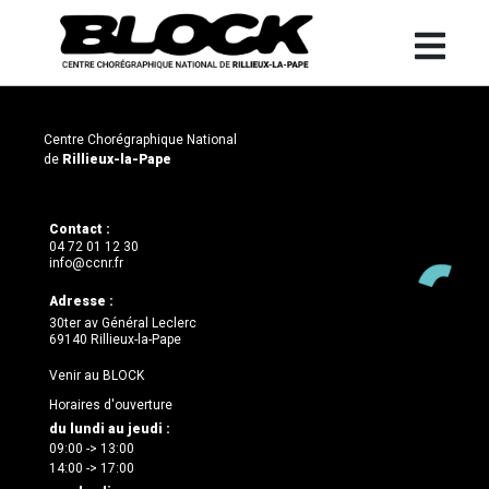
Centre Chorégraphique National
de
Rillieux-la-Pape
Contact :
04 72 01 12 30
info@ccnr.fr
Adresse :
30ter av Général Leclerc
69140 Rillieux-la-Pape
Venir au BLOCK
Horaires d'ouverture
du lundi au jeudi :
09:00 -> 13:00
14:00 -> 17:00