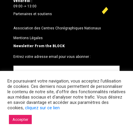
vendredi :
09:00 -> 13:00
Partenaires et soutiens
Association des Centres Chorégraphiques Nationaux
Mentions Légales
Newsletter From the BLOCK
Entrez votre adresse email pour vous abonner :
En poursuivant votre navigation, vous acceptez l’utilisation
de cookies. Ces derniers nous permettent de personnaliser
le contenu de notre site, d'offrir des fonctionnalités relatives
aux médias sociaux et d'analyser notre trafic. Vous désirez
en savoir davantage et accéder aux paramètres des
cookies,
cliquez sur ce lien
© 2026 Le BLOCK · CCNR. Tous droits réservés.
Accepter