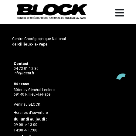
Centre Chorégraphique National
de
Rillieux-la-Pape
Contact :
04 72 01 12 30
info@ccnr.fr
Adresse :
30ter av Général Leclerc
69140 Rillieux-la-Pape
Venir au BLOCK
Horaires d'ouverture
du lundi au jeudi :
09:00 -> 13:00
14:00 -> 17:00