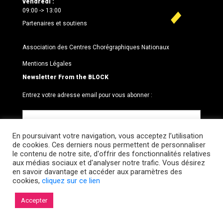
vendredi :
09:00 -> 13:00
Partenaires et soutiens
Association des Centres Chorégraphiques Nationaux
Mentions Légales
Newsletter From the BLOCK
Entrez votre adresse email pour vous abonner :
En poursuivant votre navigation, vous acceptez l’utilisation
de cookies. Ces derniers nous permettent de personnaliser
le contenu de notre site, d'offrir des fonctionnalités relatives
aux médias sociaux et d'analyser notre trafic. Vous désirez
en savoir davantage et accéder aux paramètres des
cookies,
cliquez sur ce lien
© 2026 Le BLOCK · CCNR. Tous droits réservés.
Accepter