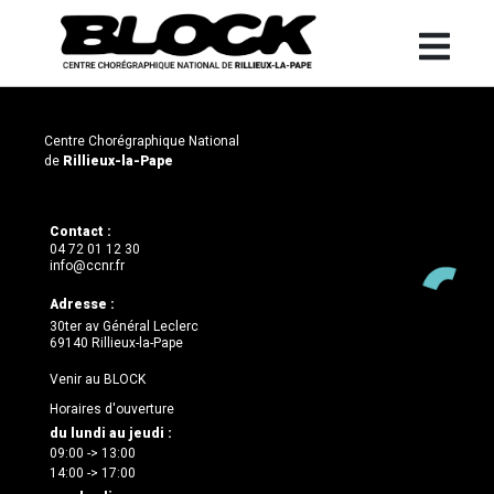
Centre Chorégraphique National
de
Rillieux-la-Pape
Contact :
04 72 01 12 30
info@ccnr.fr
Adresse :
30ter av Général Leclerc
69140 Rillieux-la-Pape
Venir au BLOCK
Horaires d'ouverture
du lundi au jeudi :
09:00 -> 13:00
14:00 -> 17:00