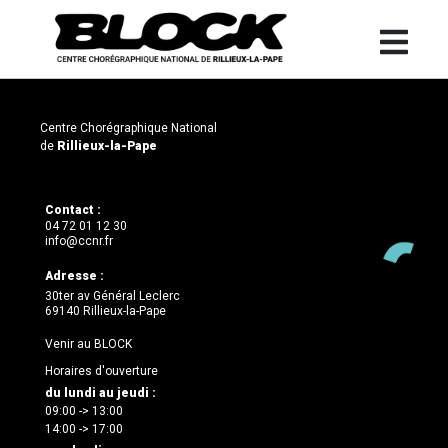
Centre Chorégraphique National
de
Rillieux-la-Pape
Contact :
04 72 01 12 30
info@ccnr.fr
Adresse :
30ter av Général Leclerc
69140 Rillieux-la-Pape
Venir au BLOCK
Horaires d'ouverture
du lundi au jeudi :
09:00 -> 13:00
14:00 -> 17:00