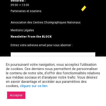
vendredi :
09:00 -> 13:00
Partenaires et soutiens
Association des Centres Chorégraphiques Nationaux
Mentions Légales
Newsletter From the BLOCK
Entrez votre adresse email pour vous abonner :
En poursuivant votre navigation, vous acceptez l’utilisation
de cookies. Ces derniers nous permettent de personnaliser
le contenu de notre site, d'offrir des fonctionnalités relatives
aux médias sociaux et d'analyser notre trafic. Vous désirez
en savoir davantage et accéder aux paramètres des
cookies,
cliquez sur ce lien
© 2026 Le BLOCK · CCNR. Tous droits réservés.
Accepter