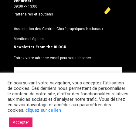
vendredi :
09:00 -> 13:00
Partenaires et soutiens
Association des Centres Chorégraphiques Nationaux
Mentions Légales
Newsletter From the BLOCK
Entrez votre adresse email pour vous abonner :
En poursuivant votre navigation, vous acceptez l’utilisation
de cookies. Ces derniers nous permettent de personnaliser
le contenu de notre site, d'offrir des fonctionnalités relatives
aux médias sociaux et d'analyser notre trafic. Vous désirez
en savoir davantage et accéder aux paramètres des
cookies,
cliquez sur ce lien
© 2026 Le BLOCK · CCNR. Tous droits réservés.
Accepter