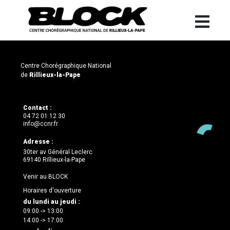
Centre Chorégraphique National
de
Rillieux-la-Pape
Contact :
04 72 01 12 30
info@ccnr.fr
Adresse :
30ter av Général Leclerc
69140 Rillieux-la-Pape
Venir au BLOCK
Horaires d'ouverture
du lundi au jeudi :
09:00 -> 13:00
14:00 -> 17:00