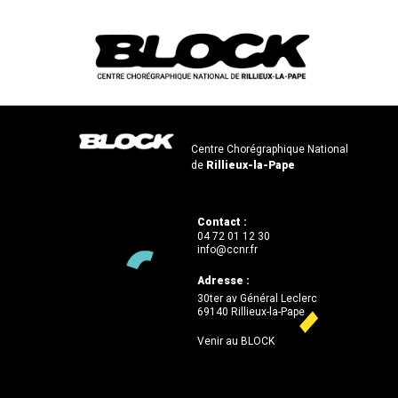
Centre Chorégraphique National
de
Rillieux-la-Pape
Contact :
04 72 01 12 30
info@ccnr.fr
Adresse :
30ter av Général Leclerc
69140 Rillieux-la-Pape
Venir au BLOCK