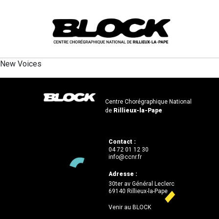
New Voices
Centre Chorégraphique National
de
Rillieux-la-Pape
Contact :
04 72 01 12 30
info@ccnr.fr
Adresse :
30ter av Général Leclerc
69140 Rillieux-la-Pape
Venir au BLOCK