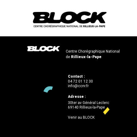
Centre Chorégraphique National
de
Rillieux-la-Pape
Contact :
04 72 01 12 30
info@ccnr.fr
Adresse :
30ter av Général Leclerc
69140 Rillieux-la-Pape
Venir au BLOCK