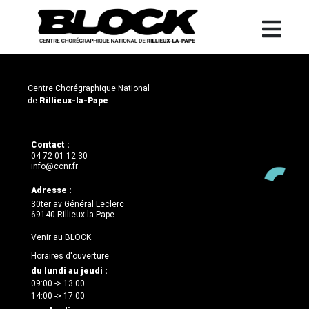
Centre Chorégraphique National
de
Rillieux-la-Pape
Contact :
04 72 01 12 30
info@ccnr.fr
Adresse :
30ter av Général Leclerc
69140 Rillieux-la-Pape
Venir au BLOCK
Horaires d'ouverture
du lundi au jeudi :
09:00 -> 13:00
14:00 -> 17:00