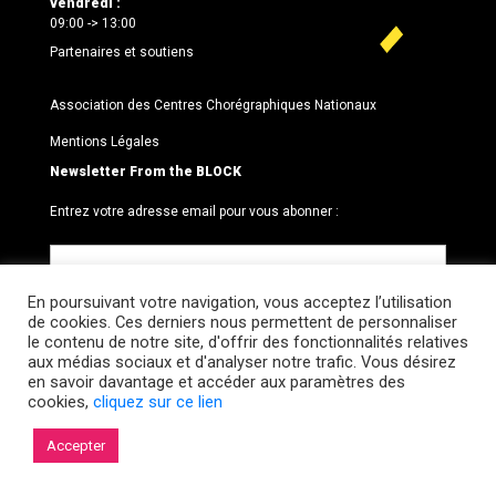
vendredi :
09:00 -> 13:00
Partenaires et soutiens
Association des Centres Chorégraphiques Nationaux
Mentions Légales
Newsletter From the BLOCK
Entrez votre adresse email pour vous abonner :
En poursuivant votre navigation, vous acceptez l’utilisation
de cookies. Ces derniers nous permettent de personnaliser
le contenu de notre site, d'offrir des fonctionnalités relatives
aux médias sociaux et d'analyser notre trafic. Vous désirez
en savoir davantage et accéder aux paramètres des
cookies,
cliquez sur ce lien
© 2026 Le BLOCK · CCNR. Tous droits réservés.
Accepter