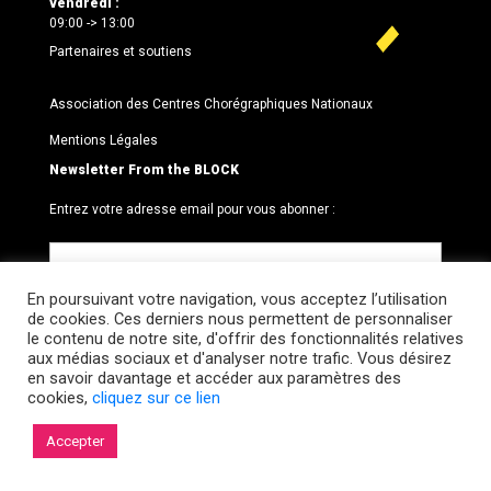
vendredi :
09:00 -> 13:00
Partenaires et soutiens
Association des Centres Chorégraphiques Nationaux
Mentions Légales
Newsletter From the BLOCK
Entrez votre adresse email pour vous abonner :
En poursuivant votre navigation, vous acceptez l’utilisation
de cookies. Ces derniers nous permettent de personnaliser
le contenu de notre site, d'offrir des fonctionnalités relatives
aux médias sociaux et d'analyser notre trafic. Vous désirez
en savoir davantage et accéder aux paramètres des
cookies,
cliquez sur ce lien
© 2026 Le BLOCK · CCNR. Tous droits réservés.
Accepter