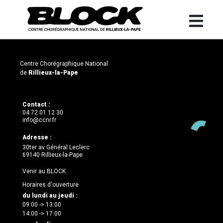
Centre Chorégraphique National
de
Rillieux-la-Pape
Contact :
04 72 01 12 30
info@ccnr.fr
Adresse :
30ter av Général Leclerc
69140 Rillieux-la-Pape
Venir au BLOCK
Horaires d'ouverture
du lundi au jeudi :
09:00 -> 13:00
14:00 -> 17:00