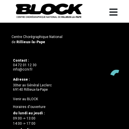
Centre Chorégraphique National
de
Rillieux-la-Pape
Contact :
04 72 01 12 30
info@ccnr.fr
Adresse :
30ter av Général Leclerc
69140 Rillieux-la-Pape
Venir au BLOCK
Horaires d'ouverture
du lundi au jeudi :
09:00 -> 13:00
14:00 -> 17:00