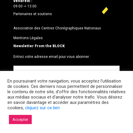
vendredi :
09:00 -> 13:00
Partenaires et soutiens
Association des Centres Chorégraphiques Nationaux
Mentions Légales
Newsletter From the BLOCK
Entrez votre adresse email pour vous abonner :
En poursuivant votre navigation, vous acceptez l’utilisation
de cookies. Ces derniers nous permettent de personnaliser
le contenu de notre site, d'offrir des fonctionnalités relatives
aux médias sociaux et d'analyser notre trafic. Vous désirez
en savoir davantage et accéder aux paramètres des
cookies,
cliquez sur ce lien
© 2026 Le BLOCK · CCNR. Tous droits réservés.
Accepter