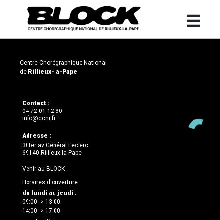
Centre Chorégraphique National
de
Rillieux-la-Pape
Contact :
04 72 01 12 30
info@ccnr.fr
Adresse :
30ter av Général Leclerc
69140 Rillieux-la-Pape
Venir au BLOCK
Horaires d'ouverture
du lundi au jeudi :
09:00 -> 13:00
14:00 -> 17:00