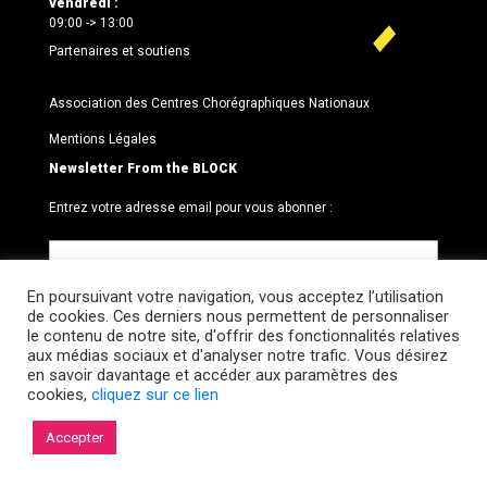
vendredi :
09:00 -> 13:00
Partenaires et soutiens
Association des Centres Chorégraphiques Nationaux
Mentions Légales
Newsletter From the BLOCK
Entrez votre adresse email pour vous abonner :
En poursuivant votre navigation, vous acceptez l’utilisation
de cookies. Ces derniers nous permettent de personnaliser
le contenu de notre site, d'offrir des fonctionnalités relatives
aux médias sociaux et d'analyser notre trafic. Vous désirez
en savoir davantage et accéder aux paramètres des
cookies,
cliquez sur ce lien
© 2026 Le BLOCK · CCNR. Tous droits réservés.
Accepter